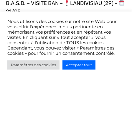
B.A.S.D. – VISITE BAN –
LANDIVISIAU (29) –
21/05
Nous utilisons des cookies sur notre site Web pour
vous offrir l'expérience la plus pertinente en
mémorisant vos préférences et en répétant vos
Newsletter
visites. En cliquant sur « Tout accepter », vous
consentez à l'utilisation de TOUS les cookies.
Cependant, vous pouvez visiter « Paramètres des
Inscrivez-vous pour recevoir les dernières
cookies » pour fournir un consentement contrôlé.
actualités et événements
Paramètres des cookies
Accepter tout
Inscrivez-vous !
Devenir membre
Vous souhaitez être identifié en tant qu’acteur