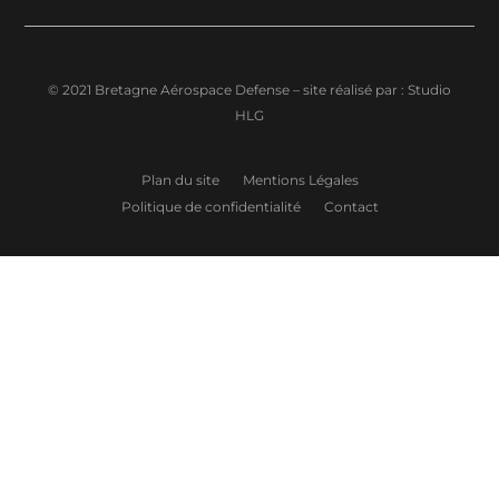
© 2021 Bretagne Aérospace Defense – site réalisé par :
Studio
HLG
Plan du site
Mentions Légales
Politique de confidentialité
Contact