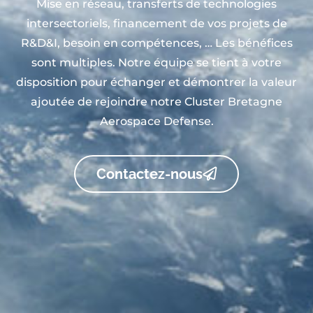
Mise en réseau, transferts de technologies
intersectoriels, financement de vos projets de
R&D&I, besoin en compétences, … Les bénéfices
sont multiples. Notre équipe se tient à votre
disposition pour échanger et démontrer la valeur
ajoutée de rejoindre notre Cluster Bretagne
Aerospace Defense.
Contactez-nous