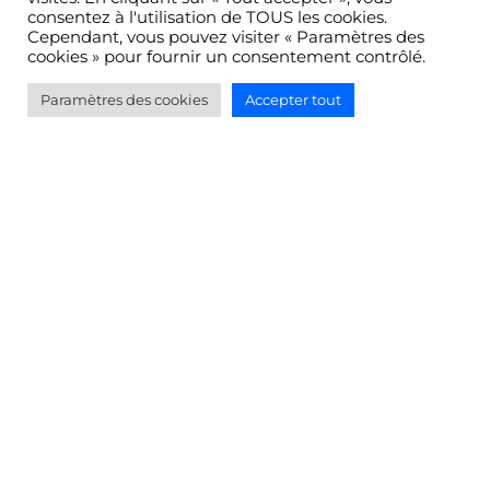
consentez à l'utilisation de TOUS les cookies.
B.A.S.D. – VISITE BAN –
LANDIVISIAU (29) –
Cependant, vous pouvez visiter « Paramètres des
cookies » pour fournir un consentement contrôlé.
21/05
Paramètres des cookies
Accepter tout
Newsletter
Inscrivez-vous pour recevoir les dernières
actualités et événements
Inscrivez-vous !
Devenir membre
Vous souhaitez être identifié en tant qu’acteur