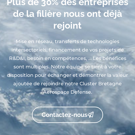
Plus de 30% des entreprises
de la filière nous ont déjà
rejoint
Mise en réseau, transferts de technologies
intersectoriels, financement de vos projets de
R&D&I, besoin en compétences, … Les bénéfices
sont multiples. Notre équipe se tient à votre
disposition pour échanger et démontrer la valeur
ajoutée de rejoindre notre Cluster Bretagne
Aerospace Defense.
Contactez-nous