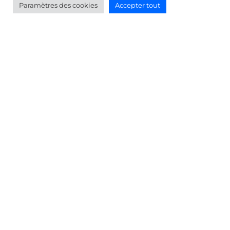
Paramètres des cookies
Accepter tout
Bretagne Aerospace
Présentation du Cluster
Gouvernance
Partenaires
Liste des membres
Devenir Membre
Activités
Actualités
Emploi
Événements
Contactez-nous