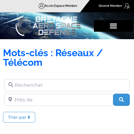
Accès Espace Membre
Devenir Membre
Mots-clés : Réseaux /
Télécom
Rechercher
Près de
Rec
Trier par